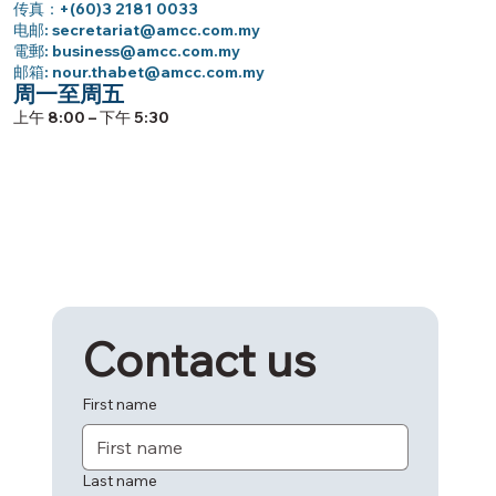
传真：+(60)3 2181 0033
电邮:
secretariat@amcc.com.my
電郵:
business@amcc.com.my
邮箱:
nour.thabet@amcc.com.my
周一至周五
上午 8:00 – 下午 5:30
Contact us
First name
Last name