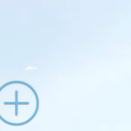
"جسركم بين الشرق الأوسط وآسيا."
"اتصالات موثوقة وفرص غير محدودة."
"تمكين التجارة وتغذية النمو"
"رابط واحد لجميع الموردين الموثوق بهم."
"حيث تلتقي الأعمال بالفرصة."
"بوابتك إلى التجارة العالمية الموثوقة."
منظر