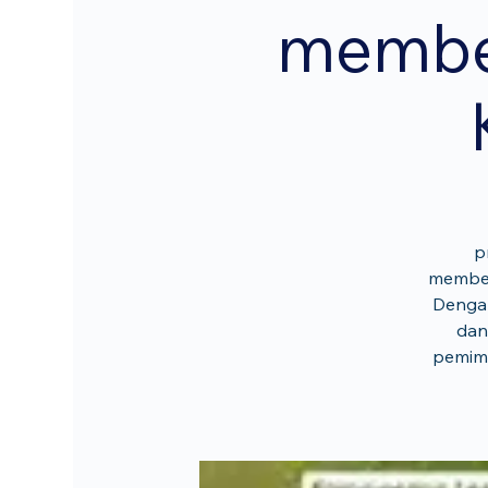
membe
p
memben
Dengan
dan
pemimp