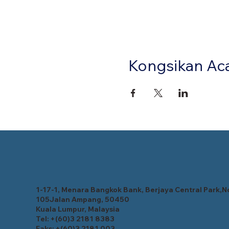
Kongsikan Aca
1-17-1, Menara Bangkok Bank, Berjaya Central Park,N
105Jalan Ampang, 50450
Kuala Lumpur, Malaysia
Tel: +(60)3 2181 8383
Faks: +(60)3 2181 003