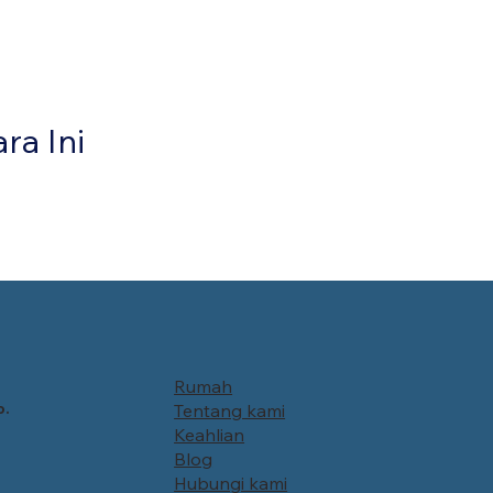
ra Ini
Rumah
o.
Tentang kami
Keahlian
Blog
Hubungi kami