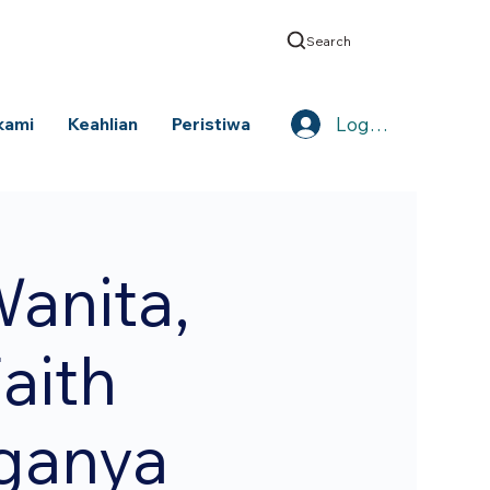
Search
Log Masuk
kami
Keahlian
Peristiwa
anita,
aith
ganya